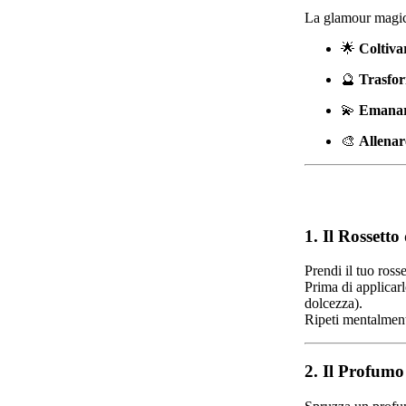
La glamour magick
🌟
Coltiva
🔮
Trasfor
💫
Emanar
🎨
Allenare
1. Il Rossetto
Prendi il tuo rosse
Prima di applicarl
dolcezza).
Ripeti mentalmen
2. Il Profum