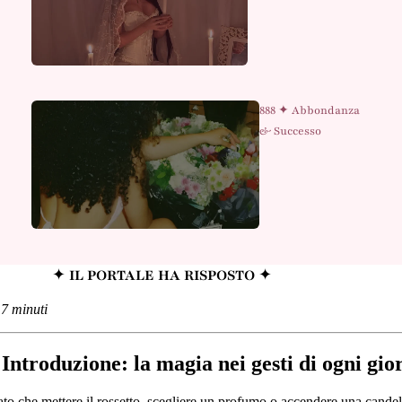
888 ✦ Abbondanza
& Successo
✦
IL PORTALE HA RISPOSTO
✦
 7 minuti
 Introduzione: la magia nei gesti di ogni gio
o che mettere il rossetto, scegliere un profumo o accendere una cande