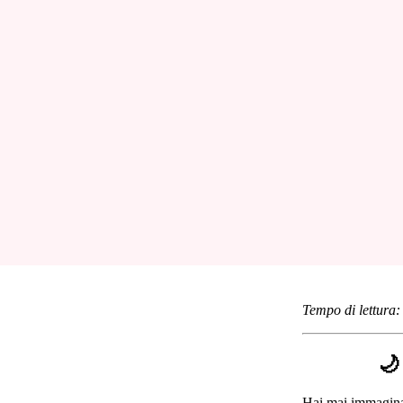
Tempo di lettura:
🌙
Hai mai immaginat