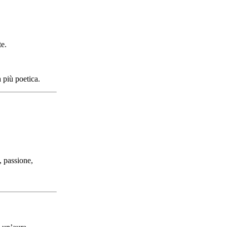
te.
a più poetica.
, passione,