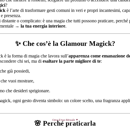
ici
?
ick
è l’arte di trasformare gesti comuni in veri e propri incantesimi, cap
 e presenza.
 distante o complicato: è una magia che tutti possono praticare, perché 
damentale →
la tua energia interiore
.
✨ Che cos’è la Glamour Magick?
 è la forma di magia che lavora sull’
apparenza come emanazione de
ascondere chi sei, ma di
esaltare la parte migliore di te
:
 che già possiedi,
 che vuoi mostrare,
mo che desideri sprigionare.
gick, ogni gesto diventa simbolo: un colore scelto, una fragranza applic
Crea il tuo Rituale ✦
🌸 Perché praticarla