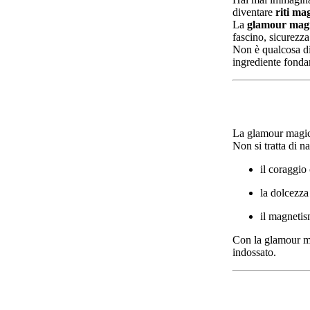
diventare
riti mag
La
glamour mag
fascino, sicurezza
Non è qualcosa di
ingrediente fon
La glamour magick
Non si tratta di n
il coraggio
la dolcezza
il magnetis
Con la glamour ma
indossato.