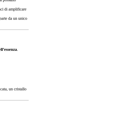
aci di amplificare
parte da un unico
ll’essenza
.
ata, un cristallo