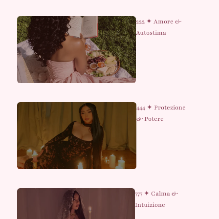
222 ✦ Amore &
Autostima
444 ✦ Protezione
& Potere
777 ✦ Calma &
Intuizione