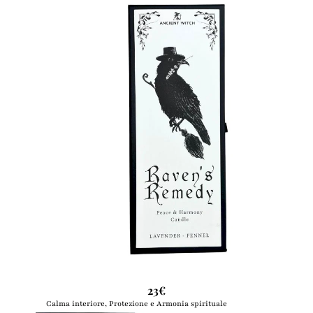
Ancient
Witch
|
Candela
Purificante
–
Rimedio
del
Corvo
🕯️
Pace,
Protezione
e
Armonia
Interiore
Ancient Witch | Candela Purificante – Rimedio del Corvo 🕯️ Pace,
Protezione e Armonia Interiore
23€
Calma interiore, Protezione e Armonia spirituale