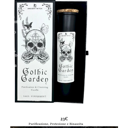
Ancient
Witch
|
Candela
Purificante
–
Giardino
Gotico
🕯️
Rilascio,
Protezione
e
Rinascita
Ancient Witch | Candela Purificante – Giardino Gotico 🕯️ Rilascio,
Protezione e Rinascita
23€
Purificazione, Protezione e Rinascita