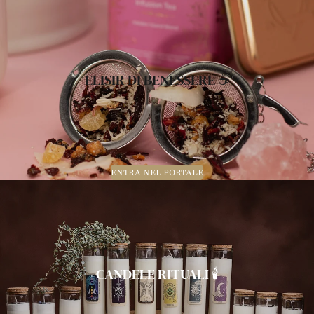
ELISIR DI BENESSERE ☕️
ENTRA NEL PORTALE
CANDELE RITUALI 🕯️