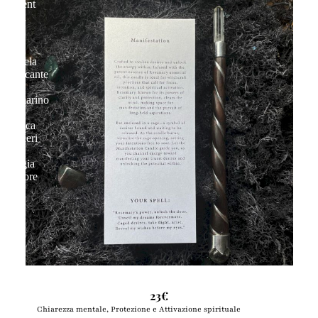
Ancient
Witch
|
🕯
Candela
Purificante
con
Rosmarino
–
Sblocca
Desideri
&
Energia
Interiore
Ancient Witch | 🕯 Candela Purificante con Rosmarino – Sblocca Desideri &
Energia Interiore
23€
Chiarezza mentale, Protezione e Attivazione spirituale