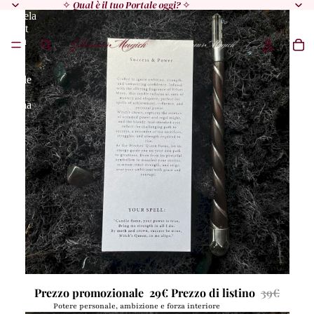
✧
Qual è il tuo Portale oggi?
✧
Candela
Velvet
Moon
✦
Il
Rituale
della
Regina
Bestseller
Candela Velvet Moon ✦ Il Rituale della Regina
Prezzo promozionale
29€
Prezzo di listino
39€
Potere personale, ambizione e forza interiore