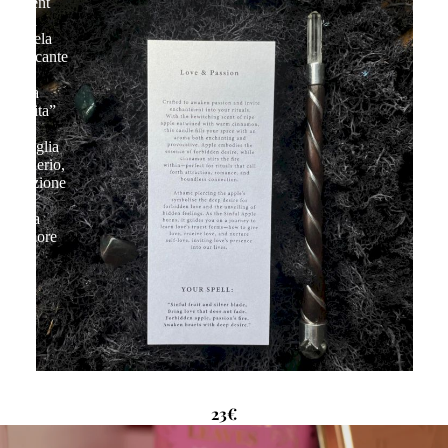
Ancient
Witch
Candela
Purificante
|
“Mela
Proibita”
–
Risveglia
Desiderio,
Attrazione
e
Magia
d’Amore
Ancient Witch Candela Purificante | “Mela Proibita” – Risveglia Desiderio,
Attrazione e Magia d’Amore
23€